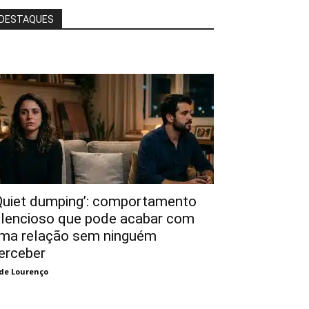
DESTAQUES
Quiet dumping’: comportamento
ilencioso que pode acabar com
ma relação sem ninguém
erceber
de Lourenço