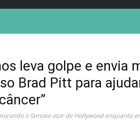
os leva golpe e envia 
lso Brad Pitt para ajud
 câncer”
amorando o famoso ator de Hollywood enquanto e