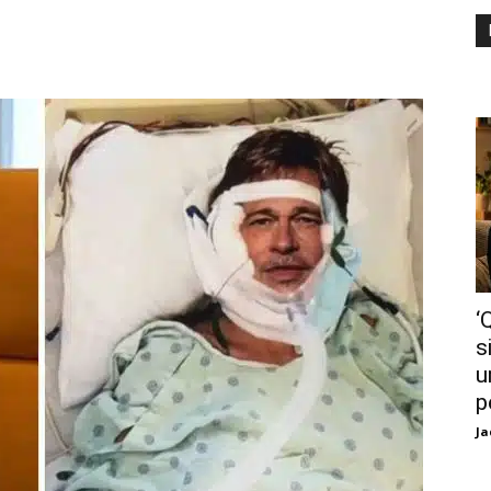
‘
s
u
p
Ja