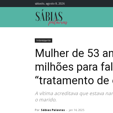
sábado, agosto 8, 2026
Sábias
Palavras
Interessante
Mulher de 53 an
milhões para fa
“tratamento de
A vítima acreditava que estava n
o marido.
Por
Sábias Palavras
-
jan 14, 2025