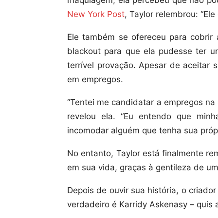
maquiagem, ela percebeu que não pode
New York Post
, Taylor relembrou: “Ele
Ele também se ofereceu para cobrir a
blackout para que ela pudesse ter u
terrível provação. Apesar de aceitar 
em empregos.
“Tentei me candidatar a empregos na
revelou ela. “Eu entendo que minh
incomodar alguém que tenha sua própr
No entanto, Taylor está finalmente r
em sua vida, graças à gentileza de u
Depois de ouvir sua história, o cria
verdadeiro é Karridy Askenasy – quis aj