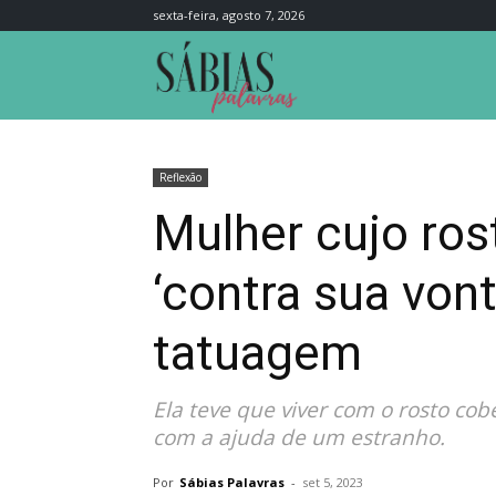
sexta-feira, agosto 7, 2026
Sábias
Palavras
Reflexão
Mulher cujo ros
‘contra sua von
tatuagem
Ela teve que viver com o rosto co
com a ajuda de um estranho.
Por
Sábias Palavras
-
set 5, 2023