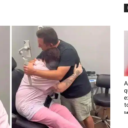
A
q
e
t
Sá