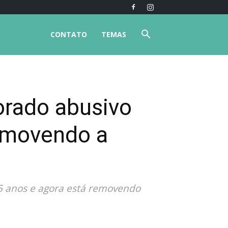
CONTATO
TEMAS
orado abusivo
removendo a
 15 anos e agora está removendo