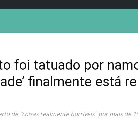
to foi tatuado por nam
tade’ finalmente está 
berto de “coisas realmente horríveis” por mais de