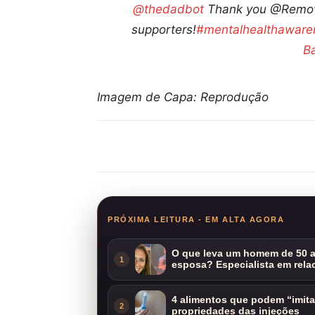
@thedadbot
Thank you @Remove
supporters!
#mentalhealthaware
B
Imagem de Capa: Reprodução
Compartilhar
PRÓXIMA LEITURA - EM ALTA AGORA
O que leva um homem de 50 a
1
esposa? Especialista em rela
4 alimentos que podem “imit
2
propriedades das injeções