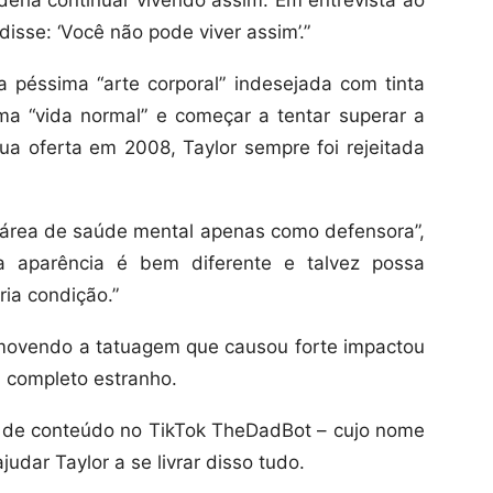
ria continuar vivendo assim. Em entrevista ao
 disse: ‘Você não pode viver assim’.”
 péssima “arte corporal” indesejada com tinta
ma “vida normal” e começar a tentar superar a
sua oferta em 2008, Taylor sempre foi rejeitada
 área de saúde mental apenas como defensora”,
a aparência é bem diferente e talvez possa
ia condição.”
emovendo a tatuagem que causou forte impactou
m completo estranho.
dor de conteúdo no TikTok TheDadBot – cujo nome
udar Taylor a se livrar disso tudo.