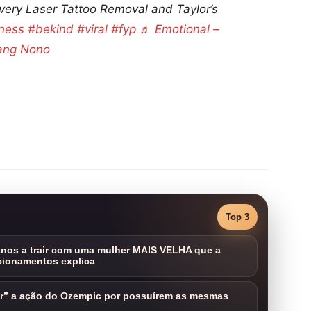
ry Laser Tattoo Removal and Taylor’s
ness
#bekind
#viral
#fyp
♬ Emotional –
ang Nono
Top 3
nos a trair com uma mulher MAIS VELHA que a
cionamentos explica
ar” a ação do Ozempic por possuírem as mesmas