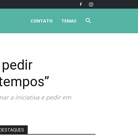
CONTATO
TEMAS
 pedir
 tempos”
r a iniciativa e pedir em
DESTAQUES