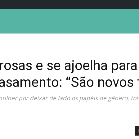
osas e se ajoelha para
asamento: “São novos
her por deixar de lado os papéis de gênero, toma