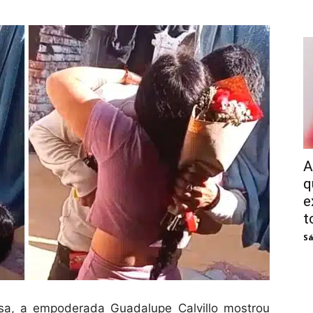
A
q
e
t
Sá
a, a empoderada Guadalupe Calvillo mostrou