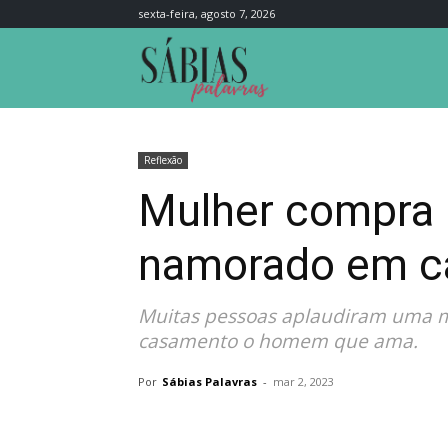
sexta-feira, agosto 7, 2026
Sábias
Palavras
Reflexão
Mulher compra r
namorado em c
Muitas pessoas aplaudiram uma mul
casamento o homem que ama.
Por
Sábias Palavras
-
mar 2, 2023
Compartilhar