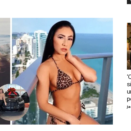
‘
s
u
p
Ja