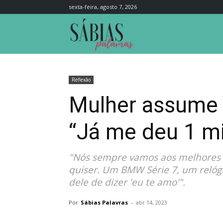
sexta-feira, agosto 7, 2026
Sábias
Palavras
Reflexão
Mulher assume s
“Já me deu 1 mi
"Nós sempre vamos aos melhores r
quiser. Um BMW Série 7, um relógio
dele de dizer 'eu te amo'".
Por
Sábias Palavras
-
abr 14, 2023