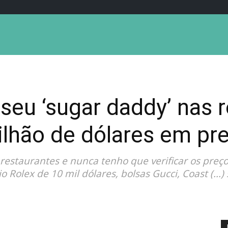
eu ‘sugar daddy’ nas r
lhão de dólares em pre
estaurantes e nunca tenho que verificar os preç
 Rolex de 10 mil dólares, bolsas Gucci, Coast (..