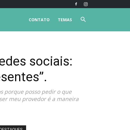
CONTATO
TEMAS
edes sociais:
sentes”.
os porque posso pedir o que
.) ser meu provedor é a maneira
DESTAQUES