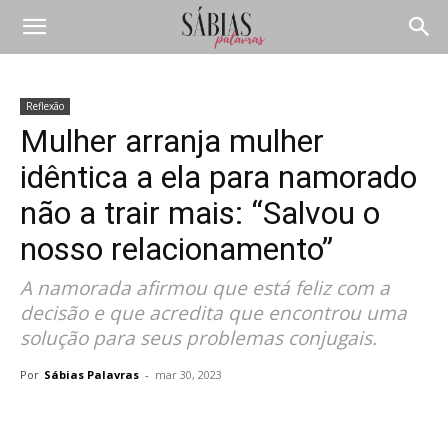
Reflexão
Mulher arranja mulher
idêntica a ela para namorado
não a trair mais: “Salvou o
nosso relacionamento”
A namorada afirmou que está feliz com a
decisão e que acredita que encontrou uma
solução para seus problemas conjugais.
Por
Sábias Palavras
-
mar 30, 2023
Compartilhar