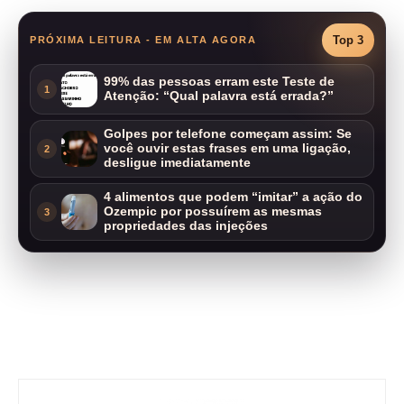
Top 3
PRÓXIMA LEITURA - EM ALTA AGORA
99% das pessoas erram este Teste de
1
Atenção: “Qual palavra está errada?”
Golpes por telefone começam assim: Se
você ouvir estas frases em uma ligação,
2
desligue imediatamente
4 alimentos que podem “imitar” a ação do
Ozempic por possuírem as mesmas
3
propriedades das injeções