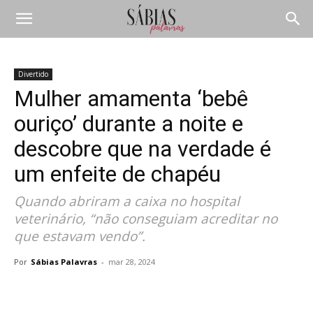
Divertido
Mulher amamenta ‘bebê
ouriço’ durante a noite e
descobre que na verdade é
um enfeite de chapéu
Quando abriram a caixa no hospital
veterinário, “não conseguiam acreditar no
que estavam vendo”.
Por
Sábias Palavras
-
mar 28, 2024
Compartilhar