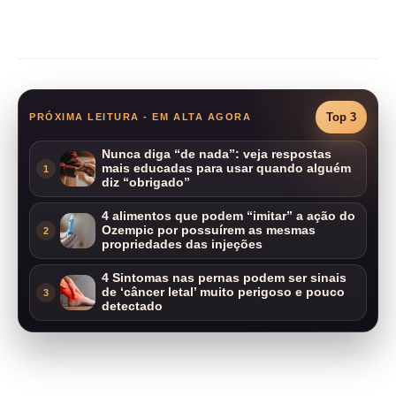
Compartilhar
Top 3
PRÓXIMA LEITURA - EM ALTA AGORA
Nunca diga “de nada”: veja respostas
mais educadas para usar quando alguém
1
diz “obrigado”
4 alimentos que podem “imitar” a ação do
Ozempic por possuírem as mesmas
2
propriedades das injeções
4 Sintomas nas pernas podem ser sinais
de ‘câncer letal’ muito perigoso e pouco
3
detectado