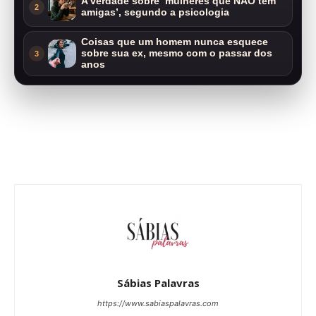
A verdade sobre ‘mulheres que NÃO tem
2
amigas’, segundo a psicologia
Coisas que um homem nunca esquece
sobre sua ex, mesmo com o passar dos
3
anos
Sábias Palavras
https://www.sabiaspalavras.com