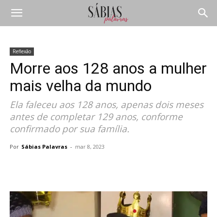
Reflexão
Morre aos 128 anos a mulher
mais velha da mundo
Ela faleceu aos 128 anos, apenas dois meses
antes de completar 129 anos, conforme
confirmado por sua família.
Por
Sábias Palavras
-
mar 8, 2023
Compartilhar