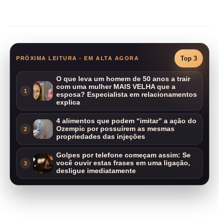
Compartilhar
Top 3
PRÓXIMA LEITURA - EM ALTA AGORA
O que leva um homem de 50 anos a trair
com uma mulher MAIS VELHA que a
1
esposa? Especialista em relacionamentos
explica
4 alimentos que podem “imitar” a ação do
Ozempic por possuírem as mesmas
2
propriedades das injeções
Golpes por telefone começam assim: Se
você ouvir estas frases em uma ligação,
3
desligue imediatamente