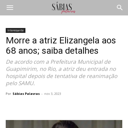
Interessante
Morre a atriz Elizangela aos
68 anos; saiba detalhes
De acordo com a Prefeitura Municipal de
Guapimirim, no Rio, a atriz deu entrada no
hospital depois de tentativa de reanimação
pelo SAMU.
Por
Sábias Palavras
-
nov 3, 2023
Compartilhar