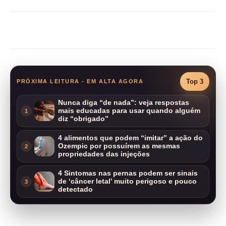
Compartilhar
Top 3
PRÓXIMA LEITURA - EM ALTA AGORA
Nunca diga “de nada”: veja respostas
mais educadas para usar quando alguém
1
diz “obrigado”
4 alimentos que podem “imitar” a ação do
Ozempic por possuírem as mesmas
2
propriedades das injeções
4 Sintomas nas pernas podem ser sinais
de ‘câncer letal’ muito perigoso e pouco
3
detectado