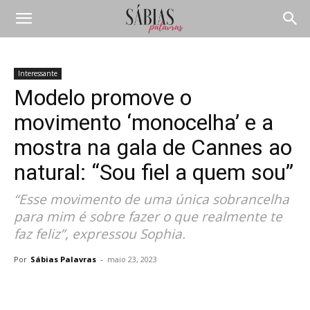
Interessante
Modelo promove o
movimento ‘monocelha’ e a
mostra na gala de Cannes ao
natural: “Sou fiel a quem sou”
“Esse movimento de uma única sobrancelha
para mim é sobre fazer o que realmente te
faz feliz”, expressou Sophia.
Por
Sábias Palavras
-
maio 23, 2023
Compartilhar