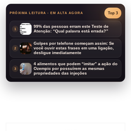
Top 3
PRÓXIMA LEITURA - EM ALTA AGORA
99% das pessoas erram este Teste de
1
Atenção: “Qual palavra está errada?”
Golpes por telefone começam assim: Se
você ouvir estas frases em uma ligação,
2
desligue imediatamente
4 alimentos que podem “imitar” a ação do
Ozempic por possuírem as mesmas
3
propriedades das injeções