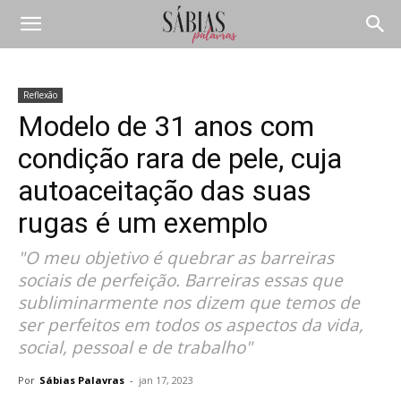
Reflexão
Modelo de 31 anos com
condição rara de pele, cuja
autoaceitação das suas
rugas é um exemplo
"O meu objetivo é quebrar as barreiras
sociais de perfeição. Barreiras essas que
subliminarmente nos dizem que temos de
ser perfeitos em todos os aspectos da vida,
social, pessoal e de trabalho"
Por
Sábias Palavras
-
jan 17, 2023