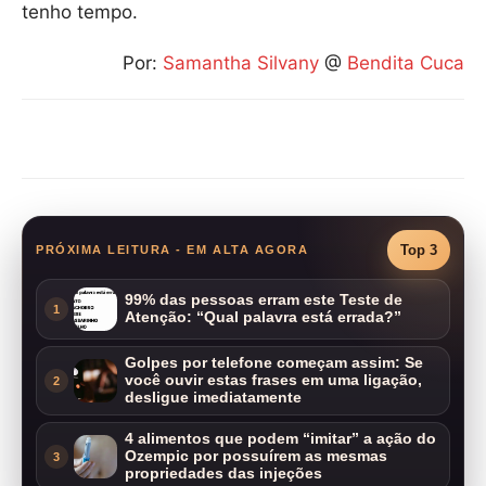
tenho tempo.
Por:
Samantha Silvany
@
Bendita Cuca
Compartilhar
Top 3
PRÓXIMA LEITURA - EM ALTA AGORA
99% das pessoas erram este Teste de
1
Atenção: “Qual palavra está errada?”
Golpes por telefone começam assim: Se
você ouvir estas frases em uma ligação,
2
desligue imediatamente
4 alimentos que podem “imitar” a ação do
Ozempic por possuírem as mesmas
3
propriedades das injeções