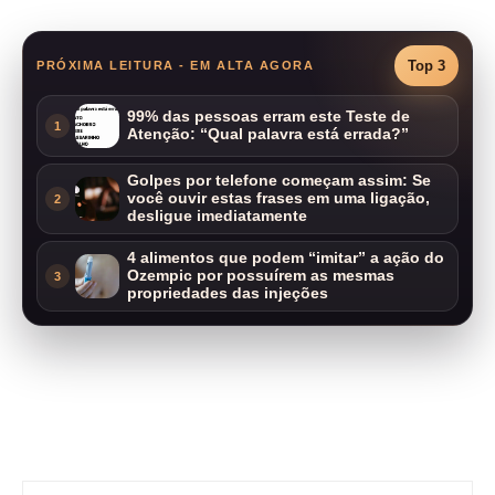
Top 3
PRÓXIMA LEITURA - EM ALTA AGORA
99% das pessoas erram este Teste de
1
Atenção: “Qual palavra está errada?”
Golpes por telefone começam assim: Se
você ouvir estas frases em uma ligação,
2
desligue imediatamente
4 alimentos que podem “imitar” a ação do
Ozempic por possuírem as mesmas
3
propriedades das injeções