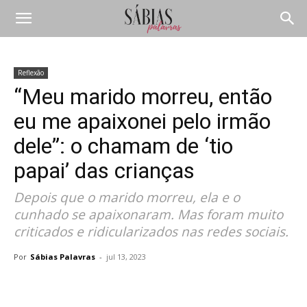
Reflexão
“Meu marido morreu, então
eu me apaixonei pelo irmão
dele”: o chamam de ‘tio
papai’ das crianças
Depois que o marido morreu, ela e o
cunhado se apaixonaram. Mas foram muito
criticados e ridicularizados nas redes sociais.
Por
Sábias Palavras
-
jul 13, 2023
Compartilhar