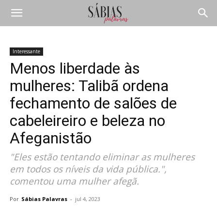
Interessante
Menos liberdade às
mulheres: Talibã ordena
fechamento de salões de
cabeleireiro e beleza no
Afeganistão
"Eles estão tentando eliminar as mulheres
em todos os níveis da vida pública.",
comentou uma mulher afegã.
Por
Sábias Palavras
-
jul 4, 2023