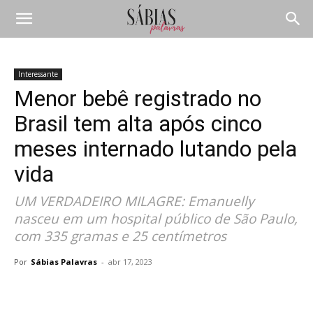
Interessante
Menor bebê registrado no
Brasil tem alta após cinco
meses internado lutando pela
vida
UM VERDADEIRO MILAGRE: Emanuelly
nasceu em um hospital público de São Paulo,
com 335 gramas e 25 centímetros
Por
Sábias Palavras
-
abr 17, 2023
Compartilhar