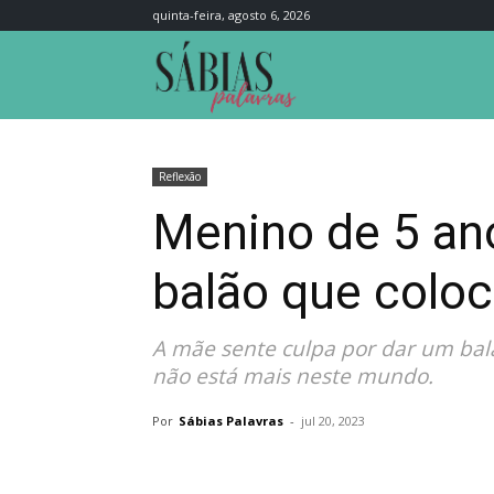
quinta-feira, agosto 6, 2026
Sábias
Palavras
Reflexão
Menino de 5 an
balão que colo
A mãe sente culpa por dar um balã
não está mais neste mundo.
Por
Sábias Palavras
-
jul 20, 2023
Compartilhar