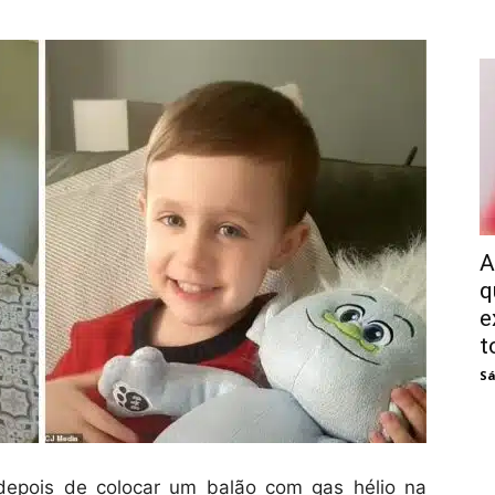
A
q
e
t
Sá
depois de colocar um balão com gas hélio na