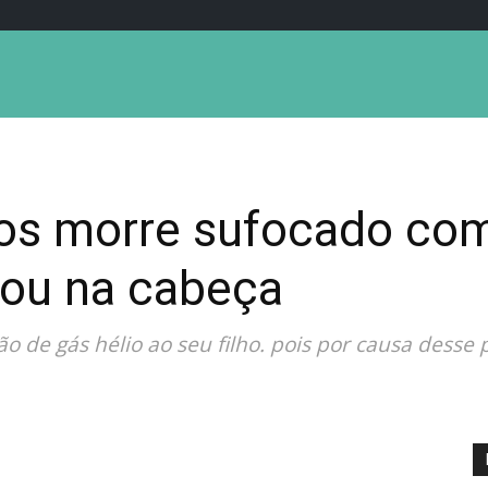
os morre sufocado com
cou na cabeça
o de gás hélio ao seu filho. pois por causa desse