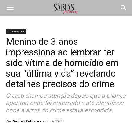
Interessante
Menino de 3 anos
impressiona ao lembrar ter
sido vítima de homicídio em
sua “última vida” revelando
detalhes precisos do crime
O caso chamou atenção depois que a criança
apontou onde foi enterrado e até identificou
onde a arma do crime estava escondida.
Por
Sábias Palavras
-
abr 4, 2025