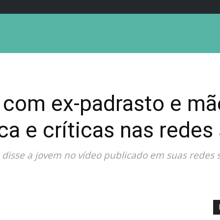
 com ex-padrasto e mã
a e críticas nas redes 
, disse a jovem no vídeo publicado em suas redes 