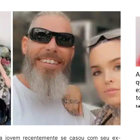
A
q
e
t
Sá
ma jovem recentemente se casou com seu ex-