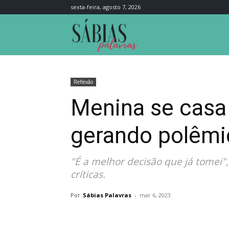
sexta-feira, agosto 7, 2026
Sábias
Palavras
Reflexão
Menina se casa
gerando polêmic
"É a melhor decisão que já tomei"
críticas.
Por
Sábias Palavras
-
mar 6, 2023
Compartilhar