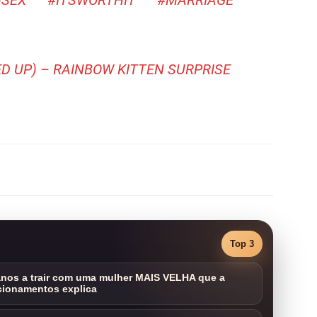
SEX
#ITSWORTHIT
#MARRIAGE
ED UP) – RAINBOW KITTEN SURPRISE
Top 3
nos a trair com uma mulher MAIS VELHA que a
cionamentos explica