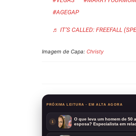
#VEGAS
#MARRYYOURMOM
#AGEGAP
♬ IT’S CALLED: FREEFALL (SP
Imagem de Capa:
Christy
Compartilhar
PRÓXIMA LEITURA - EM ALTA AGORA
O que leva um homem de 50 a
1
esposa? Especialista em rela