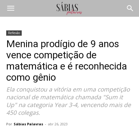
Reflexão
Menina prodígio de 9 anos
vence competição de
matemática e é reconhecida
como gênio
Ela conquistou a vitória em uma competição
nacional de matemática chamada "Sum it
Up" na categoria Year 3-4, vencendo mais de
450 colegas.
Por
Sábias Palavras
-
abr 26, 2023
Compartilhar