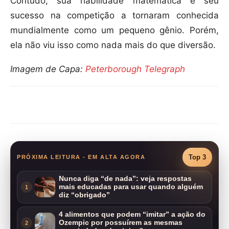
Contudo, sua habilidade matemática e seu
sucesso na competição a tornaram conhecida
mundialmente como um pequeno gênio. Porém,
ela não viu isso como nada mais do que diversão.
Imagem de Capa:
Peterborough Telegraph
Compartilhar
Top 3
PRÓXIMA LEITURA - EM ALTA AGORA
Nunca diga “de nada”: veja respostas
mais educadas para usar quando alguém
1
diz “obrigado”
4 alimentos que podem “imitar” a ação do
Ozempic por possuírem as mesmas
2