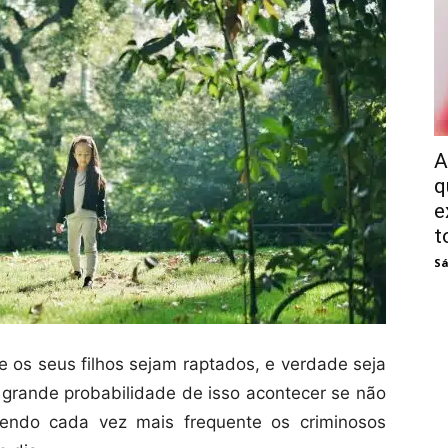
A
q
e
t
Sá
os seus filhos sejam raptados, e verdade seja
a grande probabilidade de isso acontecer se não
sendo cada vez mais frequente os criminosos