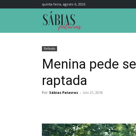
quinta-feira, agosto 6, 2026
Sábias
Palavras
Reflexão
Menina pede se
raptada
Por
Sábias Palavras
-
nov 21, 2018
Compartilhar