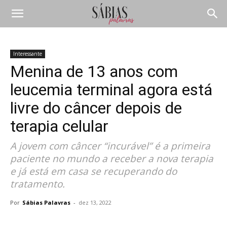
Interessante
Menina de 13 anos com
leucemia terminal agora está
livre do câncer depois de
terapia celular
A jovem com câncer “incurável” é a primeira
paciente no mundo a receber a nova terapia
e já está em casa se recuperando do
tratamento.
Por
Sábias Palavras
-
dez 13, 2022
Compartilhar