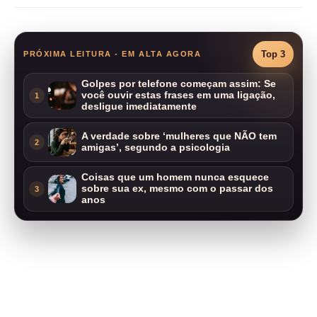
Top 3
PRÓXIMA LEITURA - EM ALTA AGORA
Golpes por telefone começam assim: Se
você ouvir estas frases em uma ligação,
1
desligue imediatamente
A verdade sobre ‘mulheres que NÃO tem
2
amigas’, segundo a psicologia
Coisas que um homem nunca esquece
sobre sua ex, mesmo com o passar dos
3
anos