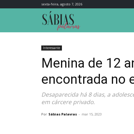
sexta-feira, agosto 7, 2026
Sábias
Palavras
Interessante
Menina de 12 a
encontrada no 
Desaparecida há 8 dias, a adolesc
em cárcere privado.
Por
Sábias Palavras
-
mar 15, 2023
Compartilhar