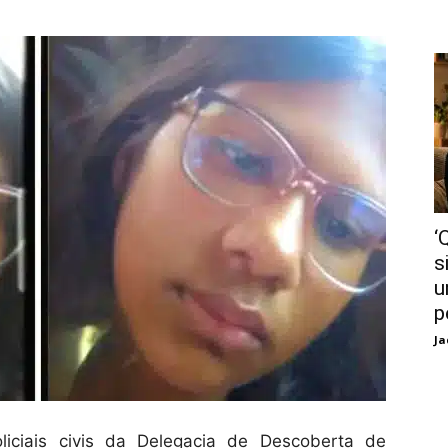
‘
s
u
p
Ja
liciais civis da Delegacia de Descoberta de