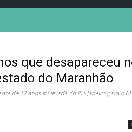
nos que desapareceu n
estado do Maranhão
ente de 12 anos foi levada do Rio Janeiro para o