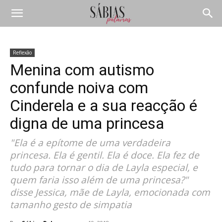
Reflexão
Menina com autismo
confunde noiva com
Cinderela e a sua reacção é
digna de uma princesa
"Ela é a epítome de uma verdadeira
princesa. Ela é gentil. Ela é doce. Ela fez de
tudo para tornar o dia de Layla especial, e
quem faria isso além de uma princesa?"
disse Jessica, mãe de Layla, emocionada com
tamanho gesto de simpatia