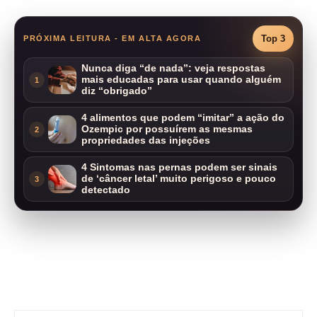
Top 3
PRÓXIMA LEITURA - EM ALTA AGORA
Nunca diga “de nada”: veja respostas
mais educadas para usar quando alguém
1
diz “obrigado”
4 alimentos que podem “imitar” a ação do
Ozempic por possuírem as mesmas
2
propriedades das injeções
4 Sintomas nas pernas podem ser sinais
de ‘câncer letal’ muito perigoso e pouco
3
detectado