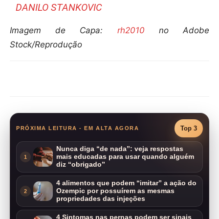
DANILO STANKOVIC
Imagem de Capa:
rh2010
no Adobe
Stock/
Reprodução
Compartilhar
Top 3
PRÓXIMA LEITURA - EM ALTA AGORA
Nunca diga “de nada”: veja respostas
mais educadas para usar quando alguém
1
diz “obrigado”
4 alimentos que podem “imitar” a ação do
Ozempic por possuírem as mesmas
2
propriedades das injeções
4 Sintomas nas pernas podem ser sinais