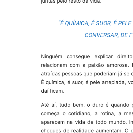
juntas pelo resto da vida.
“É QUÍMICA, É SUOR, É PEL
CONVERSAR, DE FI
Ninguém consegue explicar direit
relacionam com a paixão amorosa. F
atraídas pessoas que poderiam já se 
É química, é suor, é pele arrepiada, v
daí ficam.
Até aí, tudo bem, o duro é quando 
começa o cotidiano, a rotina, a 
aparecem na vida de todo mundo. Ine
choques de realidade aumentam. O q