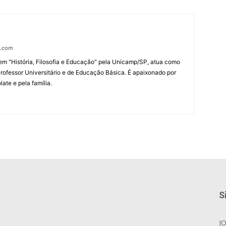
o.com
m "História, Filosofia e Educação" pela Unicamp/SP, atua como
rofessor Universitário e de Educação Básica. É apaixonado por
late e pela família.
S
J