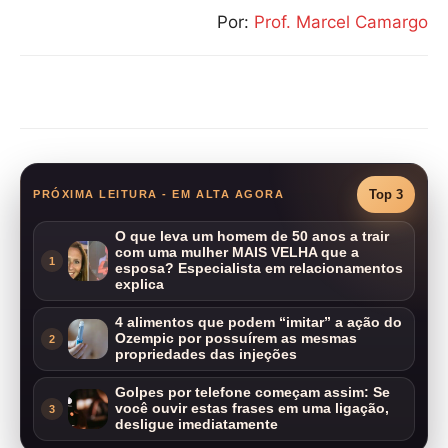
Por:
Prof. Marcel Camargo
Compartilhar
Top 3
PRÓXIMA LEITURA - EM ALTA AGORA
O que leva um homem de 50 anos a trair
com uma mulher MAIS VELHA que a
1
esposa? Especialista em relacionamentos
explica
4 alimentos que podem “imitar” a ação do
Ozempic por possuírem as mesmas
2
propriedades das injeções
Golpes por telefone começam assim: Se
você ouvir estas frases em uma ligação,
3
desligue imediatamente