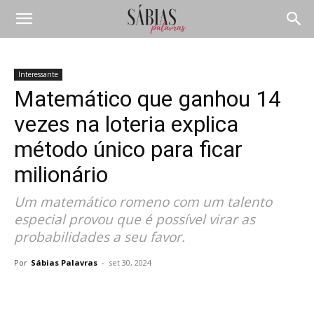
Interessante
Matemático que ganhou 14
vezes na loteria explica
método único para ficar
milionário
Um matemático romeno com um talento
especial provou que é possível virar as
probabilidades a seu favor.
Por
Sábias Palavras
-
set 30, 2024
Compartilhar