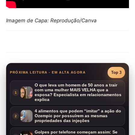
Imagem de Capa: Reprodução/Canva
Compartilhar
Top 3
PRÓXIMA LEITURA - EM ALTA AGORA
O que leva um homem de 50 anos a trair
com uma mulher MAIS VELHA que a
1
esposa? Especialista em relacionamentos
explica
4 alimentos que podem “imitar” a ação do
Ozempic por possuírem as mesmas
2
propriedades das injeções
Golpes por telefone começam assim: Se