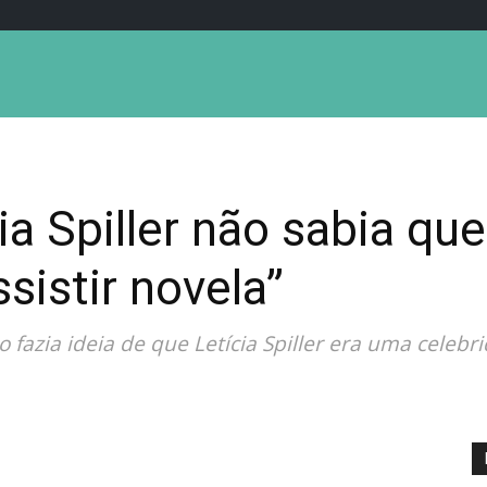
ia Spiller não sabia que
sistir novela”
 fazia ideia de que Letícia Spiller era uma celeb