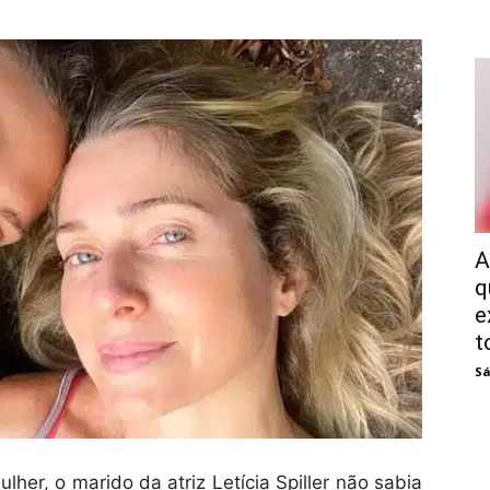
A
q
e
t
Sá
er, o marido da atriz Letícia Spiller não sabia