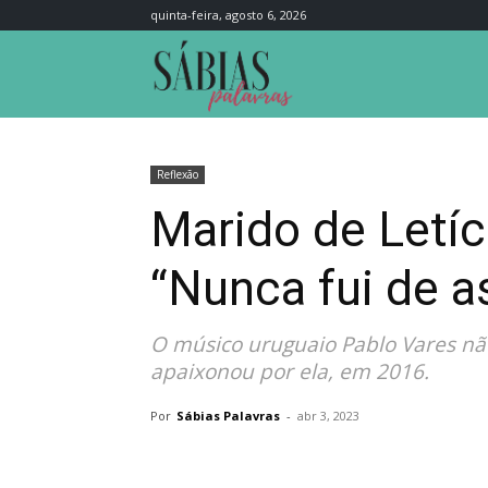
quinta-feira, agosto 6, 2026
Sábias
Palavras
Reflexão
Marido de Letíc
“Nunca fui de as
O músico uruguaio Pablo Vares não
apaixonou por ela, em 2016.
Por
Sábias Palavras
-
abr 3, 2023
Compartilhar