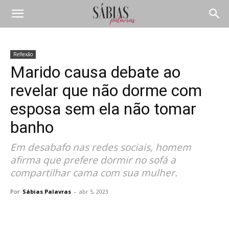
Reflexão
Marido causa debate ao
revelar que não dorme com
esposa sem ela não tomar
banho
Em desabafo nas redes sociais, homem
afirma que prefere dormir no sofá a
compartilhar cama com sua mulher.
Por
Sábias Palavras
-
abr 5, 2023
Compartilhar