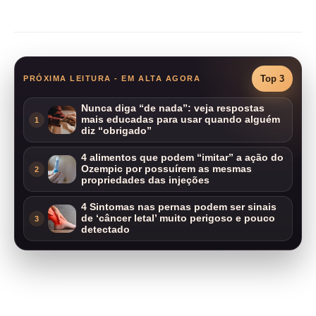
Compartilhar
Top 3
PRÓXIMA LEITURA - EM ALTA AGORA
Nunca diga “de nada”: veja respostas
mais educadas para usar quando alguém
1
diz “obrigado”
4 alimentos que podem “imitar” a ação do
Ozempic por possuírem as mesmas
2
propriedades das injeções
4 Sintomas nas pernas podem ser sinais
de ‘câncer letal’ muito perigoso e pouco
3
detectado