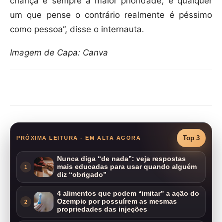
criança é sempre a maior prioridade, e qualquer
um que pense o contrário realmente é péssimo
como pessoa”, disse o internauta.
Imagem de Capa: Canva
Compartilhar
Top 3
PRÓXIMA LEITURA - EM ALTA AGORA
Nunca diga “de nada”: veja respostas
mais educadas para usar quando alguém
1
diz “obrigado”
4 alimentos que podem “imitar” a ação do
Ozempic por possuírem as mesmas
2
propriedades das injeções