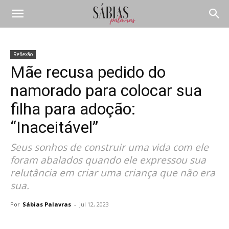
Reflexão
Mãe recusa pedido do
namorado para colocar sua
filha para adoção:
“Inaceitável”
Seus sonhos de construir uma vida com ele
foram abalados quando ele expressou sua
relutância em criar uma criança que não era
sua.
Por
Sábias Palavras
-
jul 12, 2023
Compartilhar