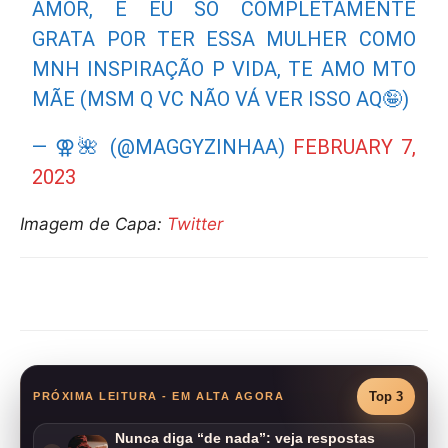
AMOR, E EU SO COMPLETAMENTE
GRATA POR TER ESSA MULHER COMO
MNH INSPIRAÇÃO P VIDA, TE AMO MTO
MÃE (MSM Q VC NÃO VÁ VER ISSO AQ🤪)
— ⚢🌺 (@MAGGYZINHAA)
FEBRUARY 7,
2023
Imagem de Capa:
Twitter
Compartilhar
Top 3
PRÓXIMA LEITURA - EM ALTA AGORA
Nunca diga “de nada”: veja respostas