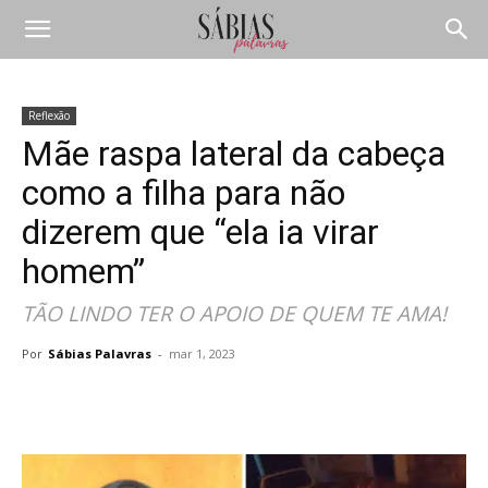
Reflexão
Mãe raspa lateral da cabeça
como a filha para não
dizerem que “ela ia virar
homem”
TÃO LINDO TER O APOIO DE QUEM TE AMA!
Por
Sábias Palavras
-
mar 1, 2023
Compartilhar