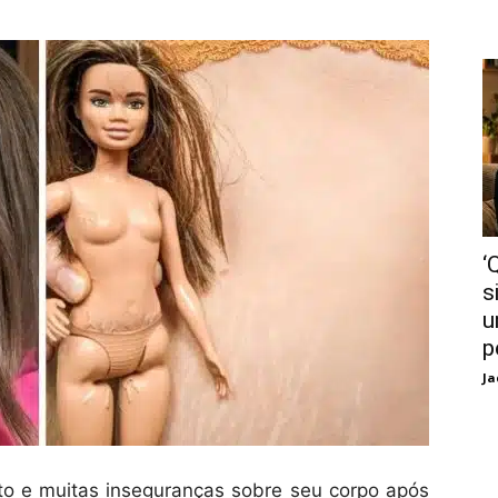
‘
s
u
p
Ja
to e muitas inseguranças sobre seu corpo após