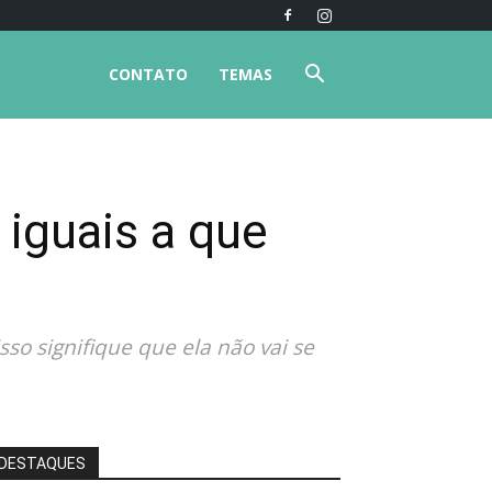
CONTATO
TEMAS
 iguais a que
so signifique que ela não vai se
DESTAQUES