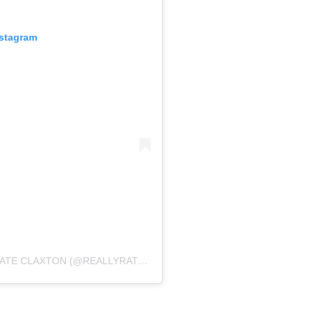
nstagram
UMA PUBLICAÇÃO COMPARTILHADA POR KATE CLAXTON (@REALLYRATHERWILD)