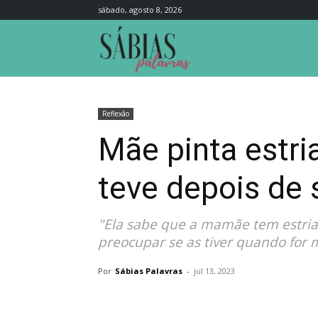
sábado, agosto 8, 2026
Sábias
Palavras
Reflexão
Mãe pinta estria
teve depois de 
"Ela sabe que a mamãe tem estrias
preocupar se as tiver quando for m
Por
Sábias Palavras
-
jul 13, 2023
Compartilhar