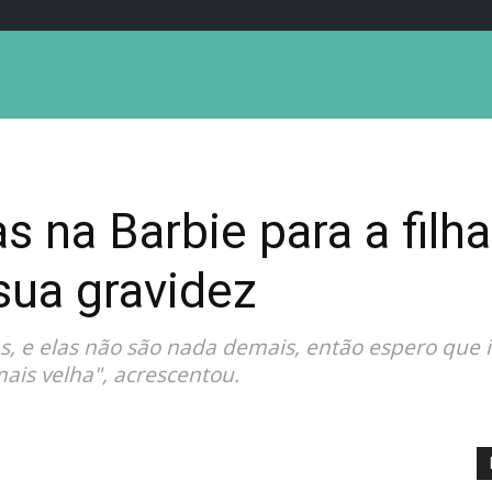
s na Barbie para a filha
sua gravidez
, e elas não são nada demais, então espero que is
ais velha", acrescentou.