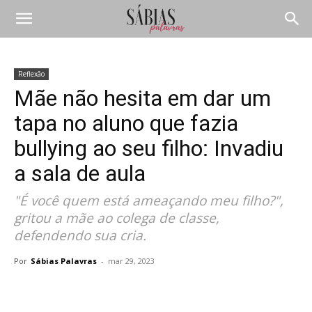
Reflexão
Mãe não hesita em dar um
tapa no aluno que fazia
bullying ao seu filho: Invadiu
a sala de aula
"É você quem está ameaçando meu filho?",
gritou a mãe ao colega de classe,
defendendo sua cria.
Por
Sábias Palavras
-
mar 29, 2023
Compartilhar