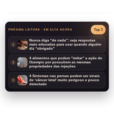
Compartilhar
Top 3
PRÓXIMA LEITURA - EM ALTA AGORA
Nunca diga “de nada”: veja respostas
mais educadas para usar quando alguém
1
diz “obrigado”
4 alimentos que podem “imitar” a ação do
Ozempic por possuírem as mesmas
2
propriedades das injeções
4 Sintomas nas pernas podem ser sinais
de ‘câncer letal’ muito perigoso e pouco
3
detectado