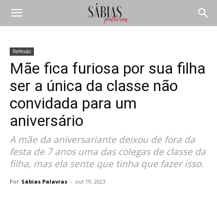
Reflexão
Mãe fica furiosa por sua filha
ser a única da classe não
convidada para um
aniversário
A mãe da aniversariante deixou de fora da
festa de 7 anos uma das colegas de classe da
filha, mas ela sente que tinha que fazer isso.
Por
Sábias Palavras
-
out 19, 2023
Compartilhar