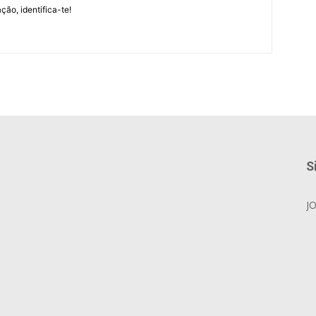
ção, identifica-te!
S
J