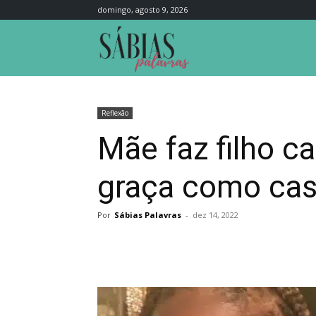
domingo, agosto 9, 2026
Sábias
Palavras
Reflexão
Mãe faz filho ca
graça como cas
Por
Sábias Palavras
-
dez 14, 2022
Compartilhar