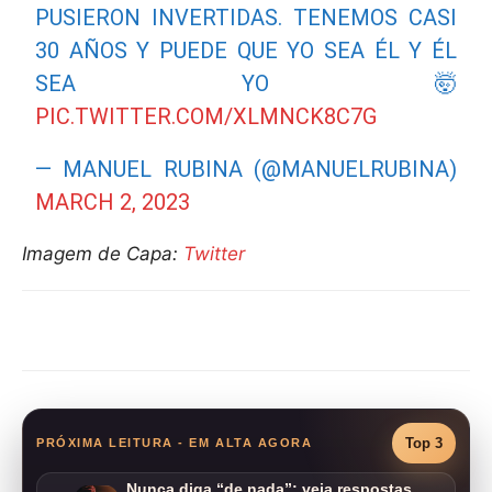
PUSIERON INVERTIDAS. TENEMOS CASI
30 AÑOS Y PUEDE QUE YO SEA ÉL Y ÉL
SEA YO 🤯
PIC.TWITTER.COM/XLMNCK8C7G
— MANUEL RUBINA (@MANUELRUBINA)
MARCH 2, 2023
Imagem de Capa:
Twitter
Compartilhar
Top 3
PRÓXIMA LEITURA - EM ALTA AGORA
Nunca diga “de nada”: veja respostas