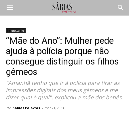
Interessante
“Mãe do Ano”: Mulher pede
ajuda à polícia porque não
consegue distinguir os filhos
gêmeos
"Amanhã tenho que ir à polícia para tirar as
impressões digitais dos meus gêmeos e me
dizer qual é qual", explicou a mãe dos bebês.
Por
Sábias Palavras
-
mar 21, 2023
Compartilhar