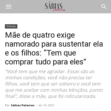
Reflexão
Mãe de quatro exige
namorado para sustentar ela
e os filhos: “Tem que
comprar tudo para eles”
“Você tem que me agradar. Essas são as
minhas condições, você não precisa ter
filhos, você tem que ser solteiro e você tem
que me aceitar com minhas bênçãos, ponto
final”, disse a mãe, que foi ridicularizada.
Por
Sábias Palavras
-
abr 10, 2023