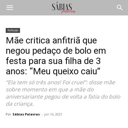
Reflexão
Mãe critica anfitriã que
negou pedaço de bolo em
festa para sua filha de 3
anos: “Meu queixo caiu”
“Ela tem só três anos! Foi cruel”: disse mãe
sobre momento em que a mãe do
aniversariante pegou de volta a fatia do bolo
da criança.
Por
Sábias Palavras
-
jun 16, 2023
Compartilhar