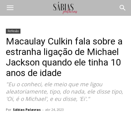
Reflexão
Macaulay Culkin fala sobre a
estranha ligação de Michael
Jackson quando ele tinha 10
anos de idade
"Eu o conheci, ele meio que me ligou
aleatoriamente, tipo, do nada, ele disse tipo,
'Oi, é o Michael', e eu disse, 'Ei'."
Por
Sábias Palavras
-
abr 24, 2023
Compartilhar