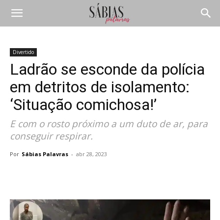
Divertido
Ladrão se esconde da polícia
em detritos de isolamento:
‘Situação comichosa!’
E com o rosto próximo a um duto de ar, para
conseguir respirar.
Por
Sábias Palavras
-
abr 28, 2023
Compartilhar