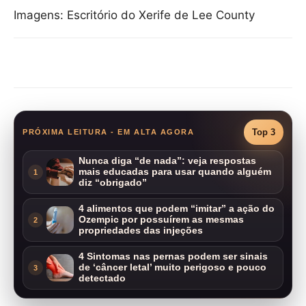
Imagens: Escritório do Xerife de Lee County
Compartilhar
Top 3
PRÓXIMA LEITURA - EM ALTA AGORA
Nunca diga “de nada”: veja respostas
mais educadas para usar quando alguém
1
diz “obrigado”
4 alimentos que podem “imitar” a ação do
Ozempic por possuírem as mesmas
2
propriedades das injeções
4 Sintomas nas pernas podem ser sinais
de ‘câncer letal’ muito perigoso e pouco
3
detectado