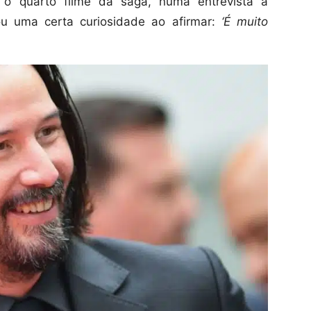
 o quarto filme da saga, numa entrevista à
ou uma certa curiosidade ao afirmar:
‘É muito