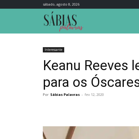
sábado, agosto 8, 2026
Sábias
Palavras
Interessante
Keanu Reeves 
para os Óscare
Por
Sábias Palavras
-
fev 12, 2020
Compartilhar