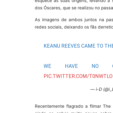
esquece as suas origens, levando 
dos Óscares, que se realizou no passa
As imagens de ambos juntos na pass
redes sociais, deixando os fãs derreti
KEANU REEVES CAME TO TH
WE HAVE NO CH
PIC.TWITTER.COM/T0NWTLO
— i-D (@i
Recentemente flagrado a filmar The