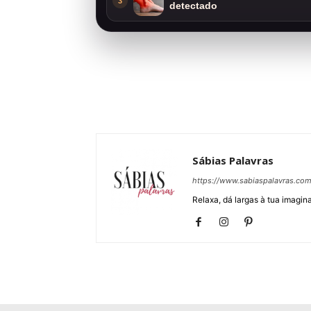
3
detectado
Sábias Palavras
https://www.sabiaspalavras.co
Relaxa, dá largas à tua imagina