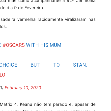
a sua mãe como acompanhante à 92ª Cerimónia
do dia 9 de Fevereiro.
adeira vermelha rapidamente viralizaram nas
dos.
E
#OSCARS
WITH HIS MUM.
OICE BUT TO STAN.
LOI
_D)
February 10, 2020
 Matrix 4, Keanu não tem parado e, apesar de