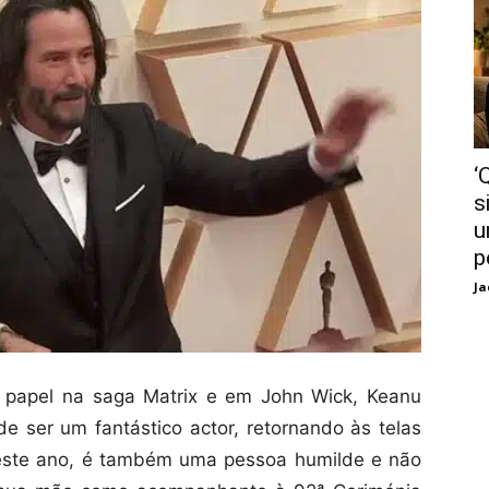
‘
s
u
p
Ja
u papel na saga Matrix e em John Wick, Keanu
 ser um fantástico actor, retornando às telas
 este ano, é também uma pessoa humilde e não