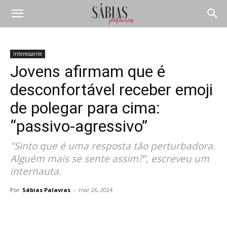
Interessante
Jovens afirmam que é
desconfortável receber emoji
de polegar para cima:
“passivo-agressivo”
"Sinto que é uma resposta tão perturbadora.
Alguém mais se sente assim?”, escreveu um
internauta.
Por
Sábias Palavras
-
mar 26, 2024
Compartilhar