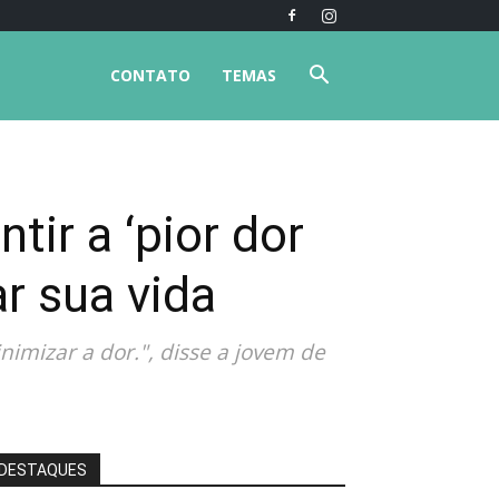
CONTATO
TEMAS
tir a ‘pior dor
r sua vida
inimizar a dor.", disse a jovem de
DESTAQUES