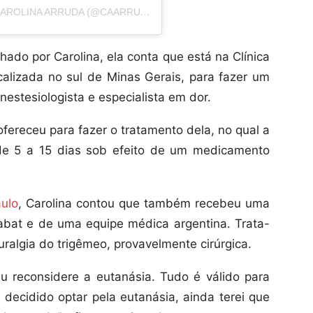
UMA PUBLICAÇÃO COMPARTILHADA POR CAROLINA ARRUDA (@CAARRUDAR)
hado por Carolina, ela conta que está na Clínica
alizada no sul de Minas Gerais, para fazer um
estesiologista e especialista em dor.
ofereceu para fazer o tratamento dela, no qual a
 de 5 a 15 dias sob efeito de um medicamento
aulo
, Carolina contou que também recebeu uma
abat e de uma equipe médica argentina. Trata-
uralgia do trigêmeo, provavelmente cirúrgica.
 eu reconsidere a eutanásia. Tudo é válido para
decidido optar pela eutanásia, ainda terei que