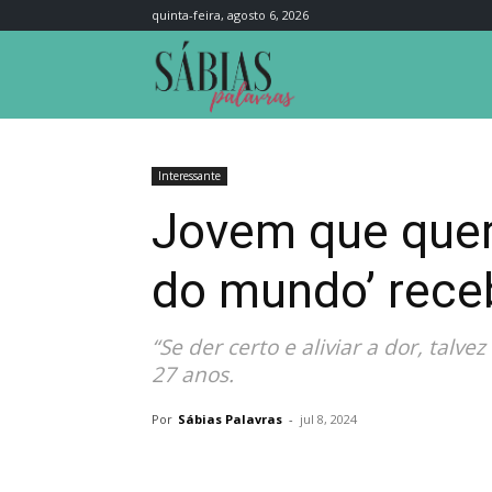
quinta-feira, agosto 6, 2026
Sábias
Palavras
Interessante
Jovem que quer 
do mundo’ receb
“Se der certo e aliviar a dor, talv
27 anos.
Por
Sábias Palavras
-
jul 8, 2024
Compartilhar