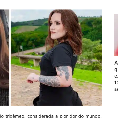
A
q
e
t
Sá
do trigêmeo, considerada a pior dor do mundo,