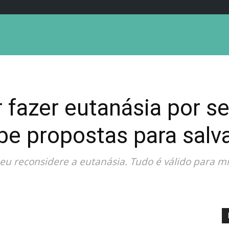
fazer eutanásia por sen
e propostas para salva
ez eu reconsidere a eutanásia. Tudo é válido para m