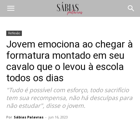
Reflexão
Jovem emociona ao chegar à
formatura montado em seu
cavalo que o levou à escola
todos os dias
"Tudo é possível com esforço, todo sacrifício
tem sua recompensa, não há desculpas para
não estudar", disse o jovem.
Por
Sábias Palavras
-
jun 16, 2023
Compartilhar