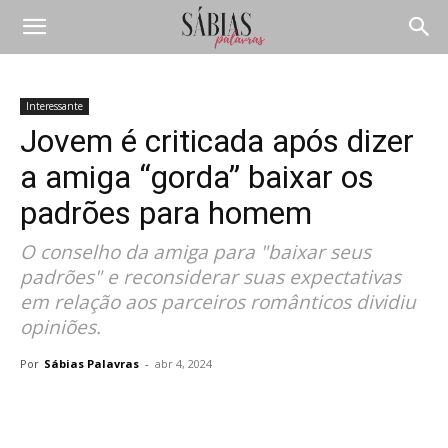
Interessante
Jovem é criticada após dizer
a amiga “gorda” baixar os
padrões para homem
O conselho da amiga para "baixar seus
padrões" e reconsiderar suas expectativas
em relação aos parceiros românticos dividiu
opiniões.
Por
Sábias Palavras
-
abr 4, 2024
Compartilhar