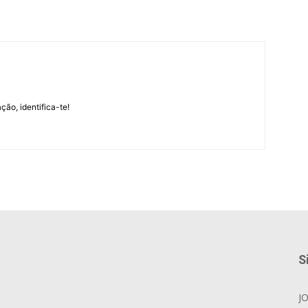
m
ção, identifica-te!
S
J