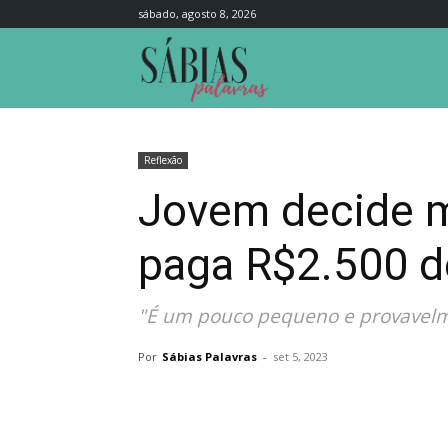
sábado, agosto 8, 2026
Sábias
Palavras
Reflexão
Jovem decide m
paga R$2.500 d
"É um pouco pequeno e provavelme
Por
Sábias Palavras
-
set 5, 2023
Compartilhar