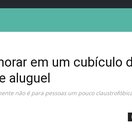
orar em um cubículo d
e aluguel
nte não é para pessoas um pouco claustrofóbicas