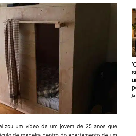
‘
s
u
p
Ja
iralizou um vídeo de um jovem de 25 anos que
ículo de madeira dentro do apartamento de um