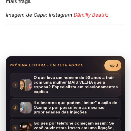
mais frágil.
Imagem de Capa: Instagram
Dâmilly Beatriz
Compartilhar
Top 3
PRÓXIMA LEITURA - EM ALTA AGORA
O que leva um homem de 50 anos a trair
com uma mulher MAIS VELHA que a
1
esposa? Especialista em relacionamentos
explica
4 alimentos que podem “imitar” a ação do
Ozempic por possuírem as mesmas
2
propriedades das injeções
Golpes por telefone começam assim: Se
você ouvir estas frases em uma ligação,
3