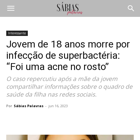
Interessante
Jovem de 18 anos morre por
infecção de superbactéria:
“Foi uma acne no rosto”
O caso repercutiu após a mãe da jovem
compartilhar informações sobre o quadro de
saúde da filha nas redes sociais.
Por
Sábias Palavras
-
jun 16, 2023
Compartilhar