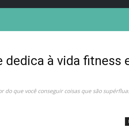
 dedica à vida fitness
r do que você conseguir coisas que são supérflua