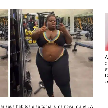
A
q
e
t
Sá
r seus hábitos e se tornar uma nova mulher. A