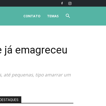
CONTATO
TEMAS
 e já emagreceu
s, até pequenas, tipo amarrar um
DESTAQUES