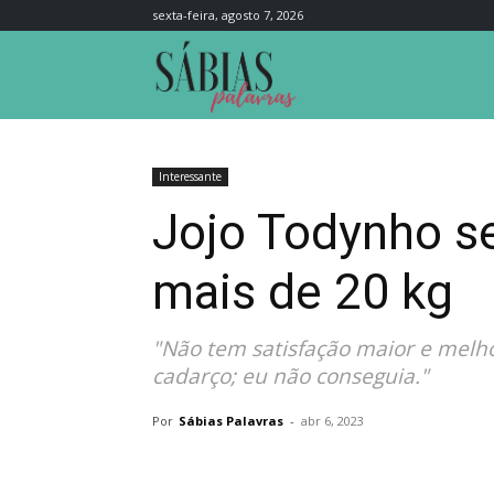
sexta-feira, agosto 7, 2026
Sábias
Palavras
Interessante
Jojo Todynho se
mais de 20 kg
"Não tem satisfação maior e melho
cadarço; eu não conseguia."
Por
Sábias Palavras
-
abr 6, 2023
Compartilhar