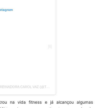
nstagram
UMA PUBLICAÇÃO COMPARTILHADA POR TREINADORA CAROL VAZ (@TEAMCAROLVAZ)
ou na vida fitness e já alcançou algumas