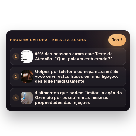
Compartilhar
Top 3
PRÓXIMA LEITURA - EM ALTA AGORA
99% das pessoas erram este Teste de
1
Atenção: “Qual palavra está errada?”
Golpes por telefone começam assim: Se
você ouvir estas frases em uma ligação,
2
desligue imediatamente
4 alimentos que podem “imitar” a ação do
Ozempic por possuírem as mesmas
3
propriedades das injeções