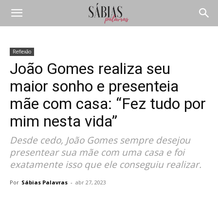
Reflexão
João Gomes realiza seu
maior sonho e presenteia
mãe com casa: “Fez tudo por
mim nesta vida”
Desde cedo, João Gomes sempre desejou
presentear sua mãe com uma casa e foi
exatamente isso que ele conseguiu realizar.
Por
Sábias Palavras
-
abr 27, 2023
Compartilhar